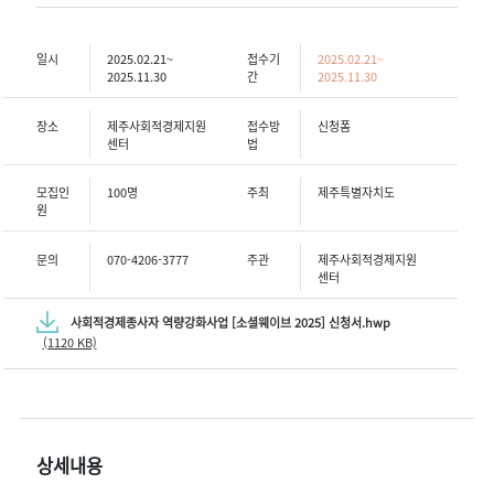
일시
2025.02.21~
접수기
2025.02.21~
2025.11.30
간
2025.11.30
장소
제주사회적경제지원
접수방
신청폼
센터
법
모집인
100명
주최
제주특별자치도
원
문의
070-4206-3777
주관
제주사회적경제지원
센터
사회적경제종사자 역량강화사업 [소셜웨이브 2025] 신청서.hwp
(1120 KB)
상세내용